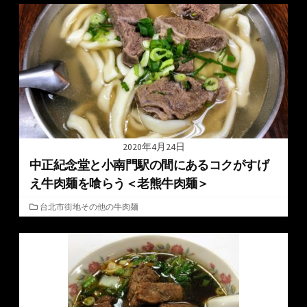
ゴ
リ
ー
2020年4月24日
中正紀念堂と小南門駅の間にあるコクがすげ
え牛肉麺を喰らう＜老熊牛肉麺＞
カ
台北市街地その他の牛肉麺
テ
ゴ
リ
ー