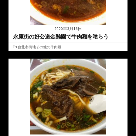
2020年3月16日
永康街の好公道金雞園で牛肉麺を喰らう
カ
台北市街地その他の牛肉麺
テ
ゴ
リ
ー