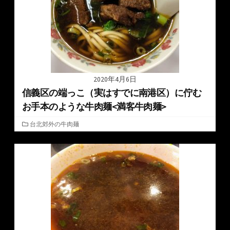
2020年4月6日
信義区の端っこ（実はすでに南港区）に佇む
お手本のような牛肉麺<満客牛肉麺>
カ
台北郊外の牛肉麺
テ
ゴ
リ
ー