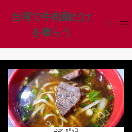
コ
ン
台湾で牛肉麺だけ
テ
ン
検
メ
を喰らう
ツ
索
ニ
ト
ュ
へ
グ
ー
ス
ル
キ
ッ
プ
2020年8月6日