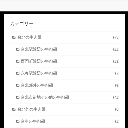
稿
ナ
ビ
カテゴリー
ゲ
台北の牛肉麺
(79)
ー
台北駅近辺の牛肉麺
(11)
シ
ョ
西門町近辺の牛肉麺
(12)
ン
永春駅近辺の牛肉麺
(7)
台北郊外の牛肉麺
(8)
台北市街地その他の牛肉麺
(41)
台北外の牛肉麺
(6)
台中の牛肉麺
(1)