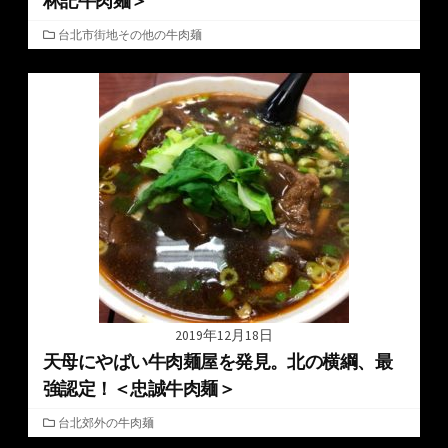
林記牛肉麺＞
カ
台北市街地その他の牛肉麺
テ
ゴ
リ
ー
2019年12月18日
天母にやばい牛肉麺屋を発見。北の横綱、最
強認定！＜忠誠牛肉麺＞
カ
台北郊外の牛肉麺
テ