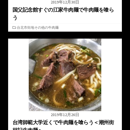
2019年12月30日
国父記念館すぐの江家牛肉麺で牛肉麺を喰ら
う
カ
台北市街地その他の牛肉麺
テ
ゴ
リ
ー
2019年12月26日
台湾師範大学近くで牛肉麺を喰らう＜潮州街