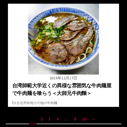
ゴ
リ
ー
2019年12月17日
台湾師範大学近くの異様な雰囲気な牛肉麺屋
で牛肉麺を喰らう＜大師兄牛肉麵＞
カ
台北市街地その他の牛肉麺
テ
ゴ
投
1
2
3
4
…
9
10
»
リ
ー