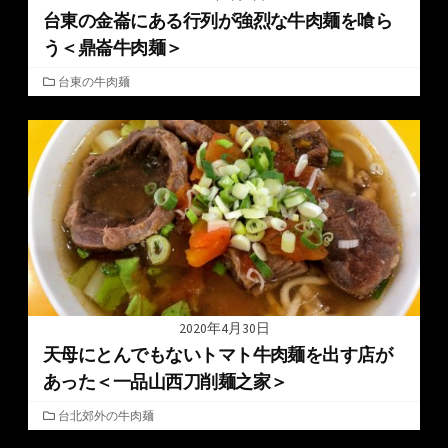
台東の金崙にある行列が強烈な牛肉麺を喰ら
う＜鼎崙牛肉麺＞
カ
台東の牛肉麺
テ
ゴ
リ
ー
2020年4月30日
天母にとんでもないトマト牛肉麺を出す店が
あった＜一品山西刀削麺之家＞
カ
台北郊外の牛肉麺
テ