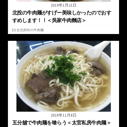
2019年1月21日
北投の牛肉麺がすげー美味しかったのでおす
すめします！！＜吳家牛肉麵店＞
カ
台北郊外の牛肉麺
テ
ゴ
リ
ー
2018年11月8日
五分舖で牛肉麺を喰らう＜太官私房牛肉麺＞