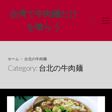
コ
ン
台湾で牛肉麺だけ
テ
ン
検
メ
を喰らう
ツ
索
ニ
ト
ュ
へ
グ
ー
ス
ル
キ
ッ
プ
ホーム
> 台北の牛肉麺
Category:
台北の牛肉麺