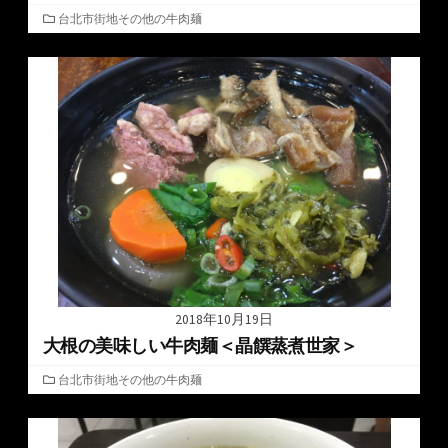
カ
台北市街地その他の牛肉麺
テ
ゴ
リ
ー
2018年10月19日
大根の美味しい牛肉麺＜晶饌蒸煮世家＞
カ
台北市街地その他の牛肉麺
テ
ゴ
リ