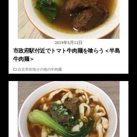
2019年5月12日
市政府駅付近でトマト牛肉麺を喰らう＜半島
牛肉麺＞
カ
台北市街地その他の牛肉麺
テ
ゴ
リ
ー