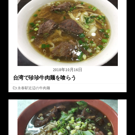
ー
2018年10月16日
台湾で珍珍牛肉麺を喰らう
カ
永春駅近辺の牛肉麺
テ
ゴ
リ
ー