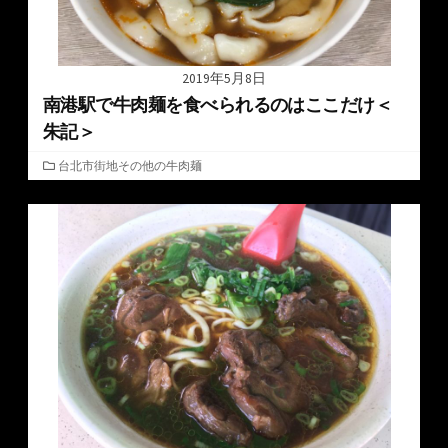
2019年5月8日
南港駅で牛肉麺を食べられるのはここだけ＜
朱記＞
カ
台北市街地その他の牛肉麺
テ
ゴ
リ
ー