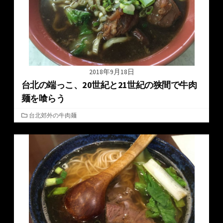
2018年9月18日
台北の端っこ、20世紀と21世紀の狭間で牛肉
麺を喰らう
カ
台北郊外の牛肉麺
テ
ゴ
リ
ー