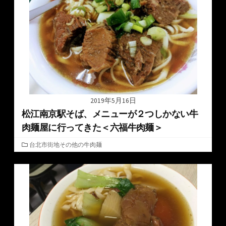
2019年5月16日
松江南京駅そば、メニューが２つしかない牛
肉麺屋に行ってきた＜六福牛肉麺＞
カ
台北市街地その他の牛肉麺
テ
ゴ
リ
ー