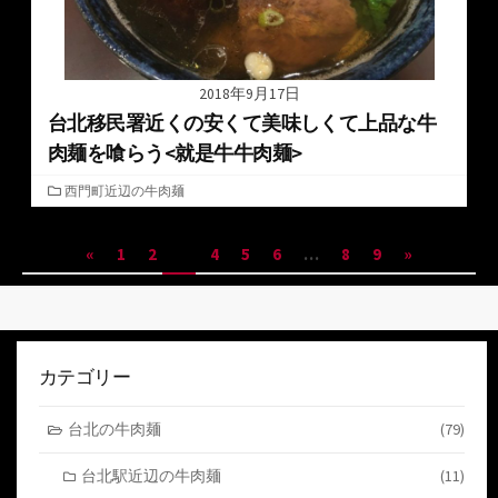
2018年9月17日
台北移民署近くの安くて美味しくて上品な牛
肉麺を喰らう<就是牛牛肉麺>
カ
西門町近辺の牛肉麺
テ
ゴ
投
«
1
2
3
4
5
6
…
8
9
»
リ
ー
稿
ナ
ビ
カテゴリー
ゲ
台北の牛肉麺
(79)
ー
台北駅近辺の牛肉麺
(11)
シ