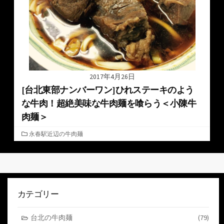
2017年4月26日
[台北東部ナンバーワン]ひれステーキのよう
な牛肉！超絶美味な牛肉麺を喰らう＜小陳牛
肉麺＞
カ
永春駅近辺の牛肉麺
テ
ゴ
リ
ー
カテゴリー
台北の牛肉麺
(79)