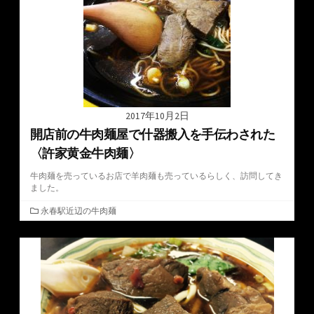
2017年10月2日
開店前の牛肉麺屋で什器搬入を手伝わされた
〈許家黄金牛肉麺〉
牛肉麺を売っているお店で羊肉麺も売っているらしく、訪問してき
ました。
カ
永春駅近辺の牛肉麺
テ
ゴ
リ
ー