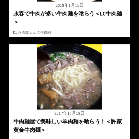
2018年1月15日
永春で牛肉が多い牛肉麺を喰らう＜LC牛肉麺
＞
カ
永春駅近辺の牛肉麺
テ
ゴ
リ
ー
2017年10月18日
牛肉麺屋で美味しい羊肉麺を喰らう！＜許家
黄金牛肉麺＞