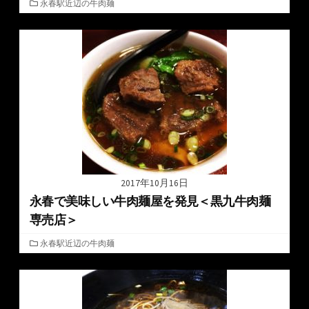
カ
永春駅近辺の牛肉麺
テ
ゴ
リ
ー
2017年10月16日
永春で美味しい牛肉麺屋を発見＜黒九牛肉麺
専売店＞
カ
永春駅近辺の牛肉麺
テ
ゴ
リ
ー