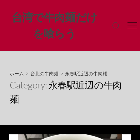
コ
ン
台湾で牛肉麺だけ
テ
ン
検
メ
を喰らう
ツ
索
ニ
ト
ュ
へ
グ
ー
ス
ル
キ
ッ
プ
ホーム
>
台北の牛肉麺
>
永春駅近辺の牛肉麺
Category:
永春駅近辺の牛肉
麺