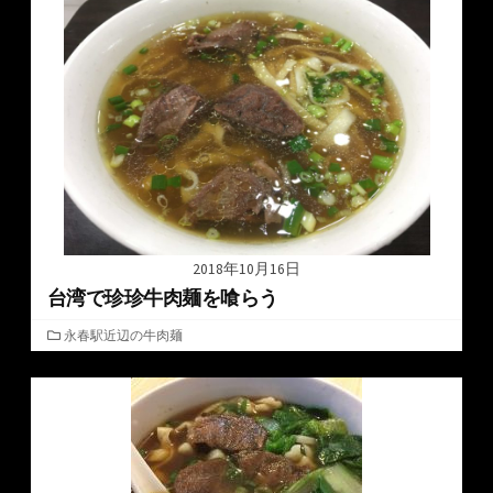
2018年10月16日
台湾で珍珍牛肉麺を喰らう
カ
永春駅近辺の牛肉麺
テ
ゴ
リ
ー