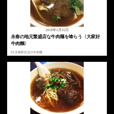
2018年1月31日
永春の地元繁盛店な牛肉麺を喰らう〈大家好
牛肉麵〉
カ
永春駅近辺の牛肉麺
テ
ゴ
リ
ー