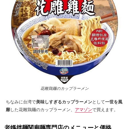
花雕鶏麺のカップラーメン
ちなみに台湾で
美味しすぎるカップラーメン
として
一世を風
靡
した花雕鶏麺のカップラーメン、
アマゾン
で買えます。
老媽拌麺関廟麺専門店のメニューと価格