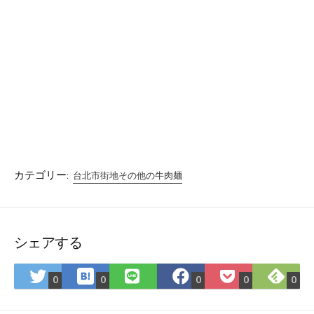
カテゴリー:
台北市街地その他の牛肉麺
シェアする
は
Fee
Twitter
LINE
Facebook
Pocket
0
0
0
0
0
て
で
で
で
で
に
な
購
シ
シ
シ
保