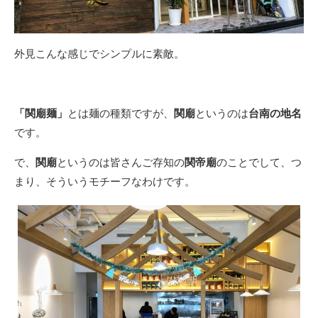
外見こんな感じでシンプルに素敵。
「関廟麺」
とは麺の種類ですが、
関廟
というのは
台南の地名
です。
で、
関廟
というのは皆さんご存知の
関帝廟
のことでして、つ
まり、そういうモチーフなわけです。