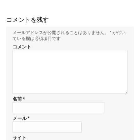
ブ
読
ェ
ェ
ェ
存
ッ
ア
ア
ア
ク
コメントを残す
マ
メールアドレスが公開されることはありません。
*
が付い
ー
ている欄は必須項目です
ク
コメント
に
保
存
名前
*
メール
*
サイト