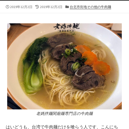
公
最
カ
2019年12月2日
2019年12月2日
台北市街地その他の牛肉麺
開
終
テ
日
更
ゴ
新
リ
日
ー
老媽拌麺関廟麺専門店の牛肉麺
はいどうも、台湾で牛肉麺だけを喰らう人です、こんにち