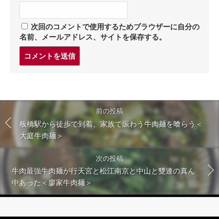
次回のコメントで使用するためブラウザーに自分の
名前、メールアドレス、サイトを保存する。
コ
メ
ン
ト
す
る
前の投稿
板橋駅から徒歩で到着、家族で賑わう牛肉麺を喰らう＜
大庭牛肉麺＞
次の投稿
牛肉最強牛肉麺が行天宮と松江南京と中山と雙連の真ん
中あった＜廖家牛肉麺＞