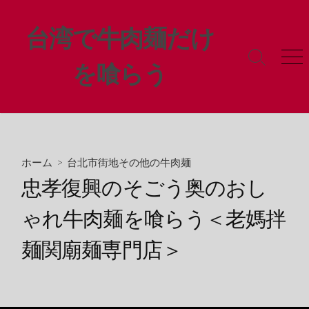
コ
ン
台湾で牛肉麺だけ
テ
ン
検
メ
を喰らう
ツ
索
ニ
ト
ュ
へ
グ
ー
ス
ル
キ
ッ
プ
ホーム
>
台北市街地その他の牛肉麺
忠孝復興のそごう奥のおし
ゃれ牛肉麺を喰らう＜老媽拌
麺関廟麺専門店＞