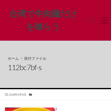
コ
ン
台湾で牛肉麺だけ
テ
ン
検
メ
を喰らう
ツ
索
ニ
ト
ュ
へ
グ
ー
ス
ル
キ
ッ
プ
ホーム
> 添付ファイル
112bc7bf-s
公
カ
2018年9月6日
開
テ
日
ゴ
リ