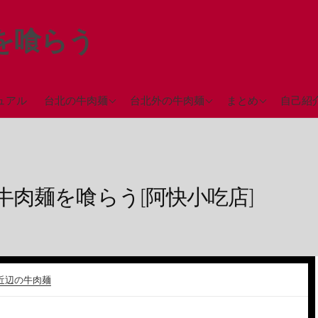
を喰らう
台北駅近辺の牛肉麺
台中の牛肉麺
ミシュランガイド
ュアル
台北の牛肉麺
台北外の牛肉麺
まとめ
自己紹
（2018年）
西門町近辺の牛肉麺
彰化の牛肉麺
永春駅近辺の牛肉麺
高雄の牛肉麺
台北市街地の牛肉麺
肉麺を喰らう[阿快小吃店]
台北郊外の牛肉麺
近辺の牛肉麺