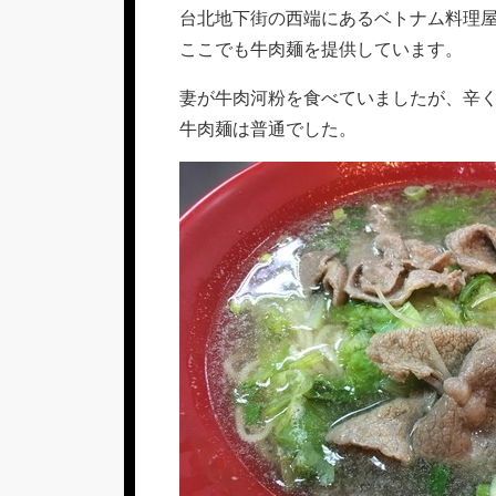
新
リ
台北地下街の西端にあるベトナム料理
日
ー
ここでも牛肉麺を提供しています。
妻が牛肉河粉を食べていましたが、辛
牛肉麺は普通でした。