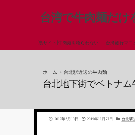
コ
ン
台湾で牛肉麺だけ
テ
ン
ツ
へ
[裏サイト]牛肉麺を喰らわない
台湾旅行マニ
ス
キ
ッ
ホーム
>
台北駅近辺の牛肉麺
プ
台北地下街でベトナム牛
公
最
カ
2017年6月13日
2019年11月27日
台北駅
開
終
テ
日
更
ゴ