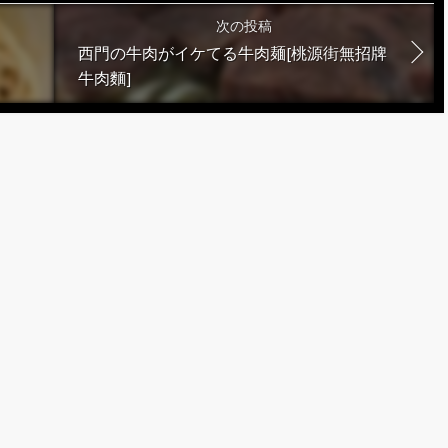
次の投稿
西門の牛肉がイケてる牛肉麺[桃源街無招牌
牛肉麵]