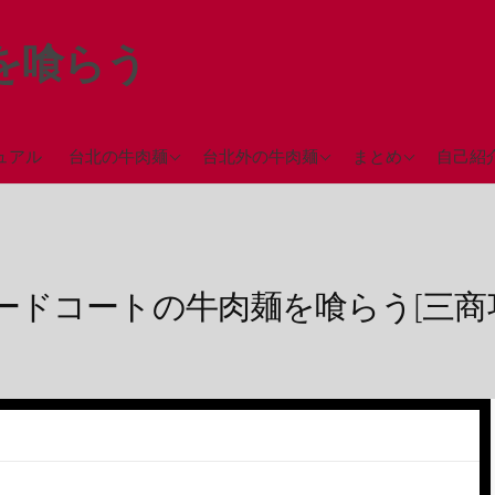
を喰らう
台北駅近辺の牛肉麺
台中の牛肉麺
ミシュランガイド
ュアル
台北の牛肉麺
台北外の牛肉麺
まとめ
自己紹
（2018年）
西門町近辺の牛肉麺
彰化の牛肉麺
永春駅近辺の牛肉麺
高雄の牛肉麺
台北市街地の牛肉麺
ードコートの牛肉麺を喰らう[三商
台北郊外の牛肉麺