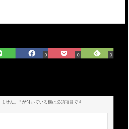
Feedly
LINE
Facebook
Pocket
0
0
0
で
で
で
に
購
シ
シ
保
読
ェ
ェ
存
ア
ア
りません。
*
が付いている欄は必須項目です