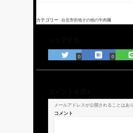
カテゴリー:
台北市街地その他の牛肉麺
シェアする
は
Twitter
0
0
て
で
な
シ
ブ
ェ
ッ
ア
ク
コメントを残す
マ
ー
メールアドレスが公開されることはあ
ク
コメント
に
保
存