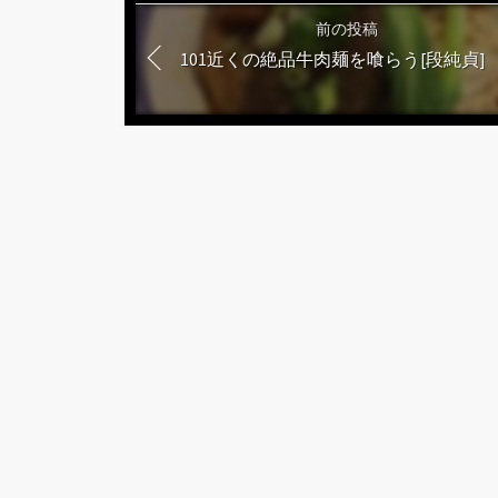
る
前の投稿
101近くの絶品牛肉麺を喰らう[段純貞]