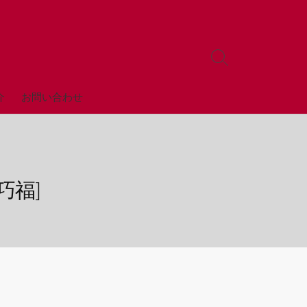
検
索
ト
全店舗
介
お問い合わせ
グ
ル
巧福]