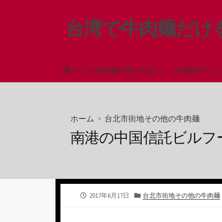
コ
ン
台湾で牛肉麺だけ
テ
ン
ツ
へ
[裏サイト]牛肉麺を喰らわない
台湾旅行マニ
ス
キ
ッ
ホーム
>
台北市街地その他の牛肉麺
プ
南港の中国信託ビルフ
公
カ
2017年6月17日
台北市街地その他の牛肉麺
開
テ
日
ゴ