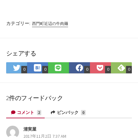
カテゴリー:
西門町近辺の牛肉麺
シェアする
は
Fee
Twitter
LINE
Facebook
Pocket
0
0
0
0
0
て
で
で
で
で
に
な
購
シ
シ
シ
保
ブ
読
ェ
ェ
ェ
存
ッ
ア
ア
ア
2件のフィードバック
ク
マ
コメント
ピンバック
2
0
ー
ク
清実屋
よ
に
2017年11月2日 7:37 AM
り