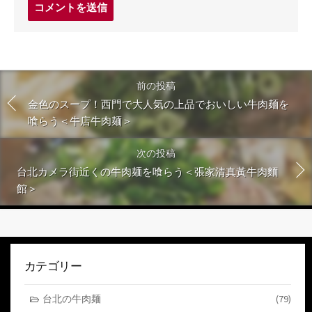
コ
メ
ン
ト
す
る
前の投稿
金色のスープ！西門で大人気の上品でおいしい牛肉麺を
喰らう＜牛店牛肉麺＞
次の投稿
台北カメラ街近くの牛肉麺を喰らう＜張家清真黃牛肉麵
館＞
カテゴリー
台北の牛肉麺
(79)