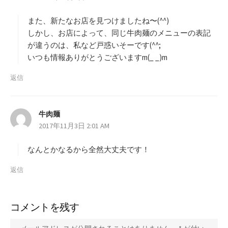
保
:
存
また、新たなお店を見つけましたね〜(^^)
しかし、お店によって、同じ牛肉麺のメニューの表記
が違うのは、私など戸惑いそーです(^^;
いつも情報ありがとうございますm(_ _)m
返信
牛肉麺
よ
2017年11月3日 2:01 AM
り
:
なんとかなるから全然大丈夫です！
返信
コメントを残す