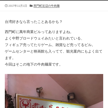
公
カ
2017年11月1日
西門町近辺の牛肉麺
開
テ
日
ゴ
リ
台湾好きなら言ったことあるかも？
ー
西門町に萬年商業ビルってありますよね。
よく中野ブロードウェイみたいと言われている、
フィギュア売ってたりゲーム、雑貨など売ってるビル。
ゲームセンターと映画館も入ってて、観光案内にもよく出て
ます。
今回はそこの地下の牛肉麺屋です。