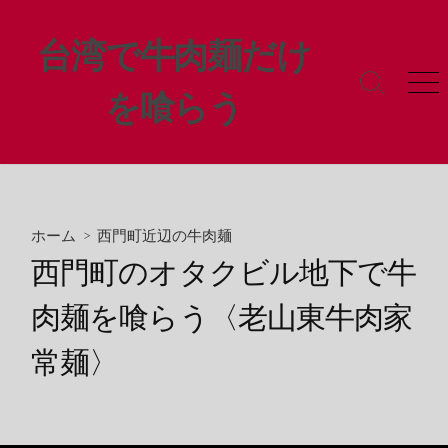
コ
ン
台湾で牛肉麺だけ
テ
ン
検
メ
を喰らう
ツ
索
ニ
ト
ュ
へ
グ
ー
ス
ル
キ
ッ
プ
ホーム
>
西門町近辺の牛肉麺
西門町のオタクビル地下で牛
肉麺を喰らう〈老山東牛肉家
常麺〉