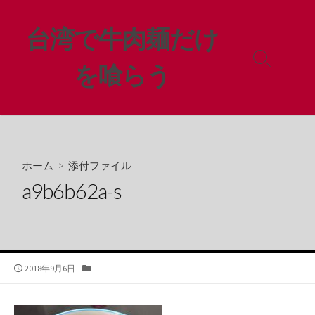
コ
ン
台湾で牛肉麺だけ
テ
ン
検
メ
を喰らう
ツ
索
ニ
ト
ュ
へ
グ
ー
ス
ル
キ
ッ
プ
ホーム
> 添付ファイル
a9b6b62a-s
公
カ
2018年9月6日
開
テ
日
ゴ
リ