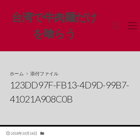
コ
ン
台湾で牛肉麺だけ
テ
ン
検
メ
を喰らう
ツ
索
ニ
ト
ュ
へ
グ
ー
ス
ル
キ
ッ
プ
ホーム
> 添付ファイル
123DD97F-FB13-4D9D-99B7-
41021A908C0B
公
カ
2018年10月16日
開
テ