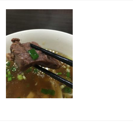
日
ゴ
リ
ー