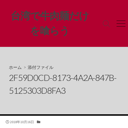
コ
ン
台湾で牛肉麺だけ
テ
ン
検
メ
を喰らう
ツ
索
ニ
ト
ュ
へ
グ
ー
ス
ル
キ
ッ
プ
ホーム
> 添付ファイル
2F59D0CD-8173-4A2A-847B-
5125303D8FA3
公
カ
2018年10月16日
開
テ