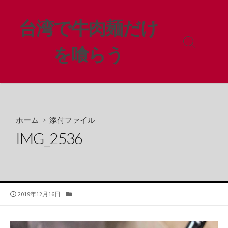
コ
ン
台湾で牛肉麺だけ
テ
ン
検
メ
を喰らう
ツ
索
ニ
ト
ュ
へ
グ
ー
ス
ル
キ
ッ
プ
ホーム
> 添付ファイル
IMG_2536
公
カ
2019年12月16日
開
テ
日
ゴ
リ