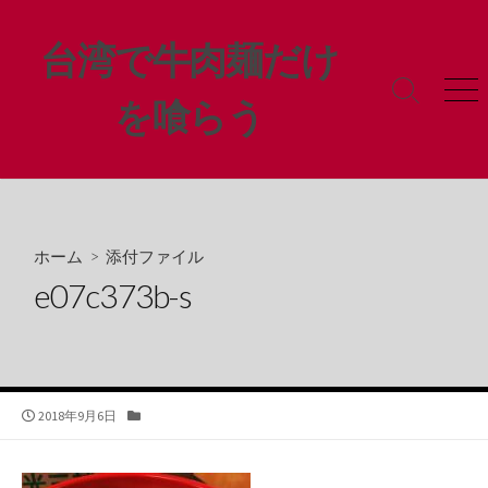
コ
ン
台湾で牛肉麺だけ
テ
ン
検
メ
を喰らう
ツ
索
ニ
ト
ュ
へ
グ
ー
ス
ル
キ
ッ
プ
ホーム
> 添付ファイル
e07c373b-s
公
カ
2018年9月6日
開
テ
日
ゴ
リ