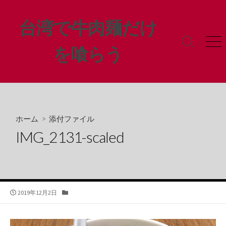
コ
ン
台湾で牛肉麺だけ
テ
ン
検
メ
を喰らう
ツ
索
ニ
ト
ュ
へ
グ
ー
ス
ル
キ
ッ
プ
ホーム
> 添付ファイル
IMG_2131-scaled
公
カ
2019年12月2日
開
テ
日
ゴ
リ