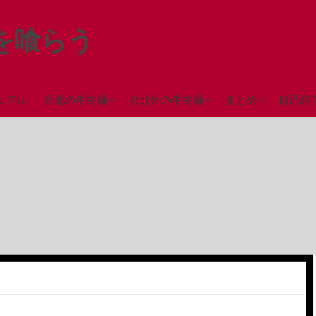
を喰らう
台北駅近辺の牛肉麺
台中の牛肉麺
ミシュランガイド
ュアル
台北の牛肉麺
台北外の牛肉麺
まとめ
自己紹
（2018年）
西門町近辺の牛肉麺
彰化の牛肉麺
永春駅近辺の牛肉麺
高雄の牛肉麺
台北市街地の牛肉麺
台北郊外の牛肉麺