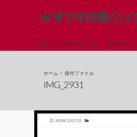
コ
ン
台湾で牛肉麺だけ
テ
ン
ツ
へ
[裏サイト]牛肉麺を喰らわない
台湾旅行マニ
ス
キ
ッ
ホーム
> 添付ファイル
プ
IMG_2931
公
カ
2019年12月27日
開
テ
日
ゴ