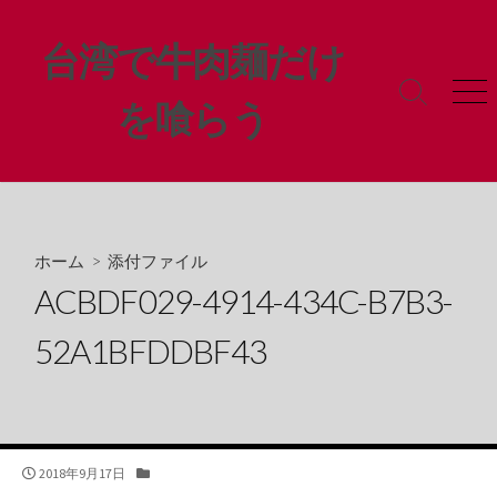
コ
ン
台湾で牛肉麺だけ
テ
ン
検
メ
を喰らう
ツ
索
ニ
ト
ュ
へ
グ
ー
ス
ル
キ
ッ
プ
ホーム
> 添付ファイル
ACBDF029-4914-434C-B7B3-
52A1BFDDBF43
公
カ
2018年9月17日
開
テ