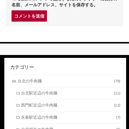
名前、メールアドレス、サイトを保存する。
コ
メ
ン
ト
す
る
カテゴリー
台北の牛肉麺
(79)
台北駅近辺の牛肉麺
(11)
西門町近辺の牛肉麺
(12)
永春駅近辺の牛肉麺
(7)