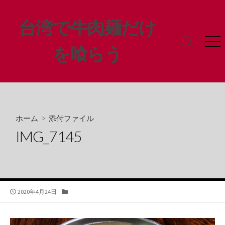
コ
ン
台湾で牛肉麺だけ
テ
ン
検
メ
を喰らう
ツ
索
ニ
ト
ュ
へ
グ
ー
ス
ル
キ
ッ
プ
ホーム
> 添付ファイル
IMG_7145
公
カ
2020年4月24日
開
テ
日
ゴ
リ