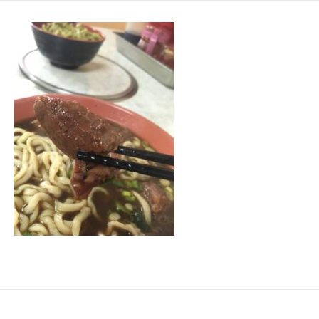
日
ゴ
リ
ー