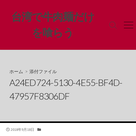
コ
ン
台湾で牛肉麺だけ
テ
ン
検
メ
を喰らう
ツ
索
ニ
ト
ュ
へ
グ
ー
ス
ル
キ
ッ
プ
ホーム
> 添付ファイル
A24ED724-5130-4E55-BF4D-
47957F8306DF
公
カ
2018年9月18日
開
テ