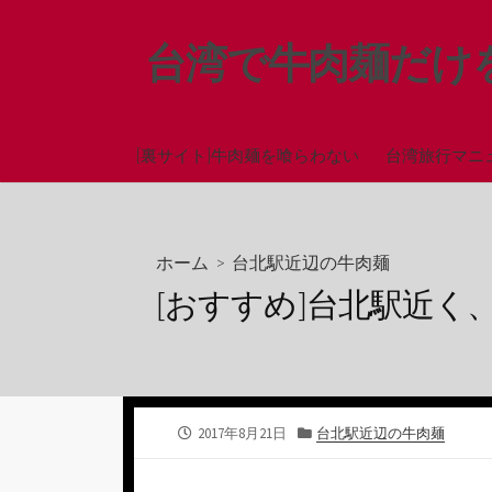
コ
ン
台湾で牛肉麺だけ
テ
ン
ツ
へ
[裏サイト]牛肉麺を喰らわない
台湾旅行マニ
ス
キ
ッ
ホーム
>
台北駅近辺の牛肉麺
プ
[おすすめ]台北駅近く
公
カ
2017年8月21日
台北駅近辺の牛肉麺
開
テ
日
ゴ