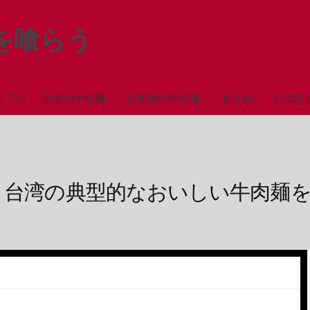
を喰らう
台北駅近辺の牛肉麺
台中の牛肉麺
ミシュランガイド
ュアル
台北の牛肉麺
台北外の牛肉麺
まとめ
自己紹
（2018年）
西門町近辺の牛肉麺
彰化の牛肉麺
永春駅近辺の牛肉麺
高雄の牛肉麺
台北市街地の牛肉麺
、台湾の典型的なおいしい牛肉麺を
台北郊外の牛肉麺