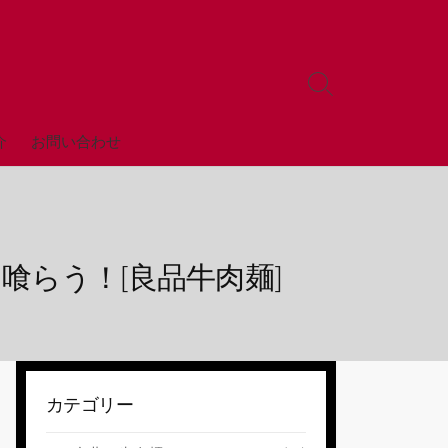
検
索
ト
全店舗
介
お問い合わせ
グ
ル
喰らう！[良品牛肉麺]
カテゴリー