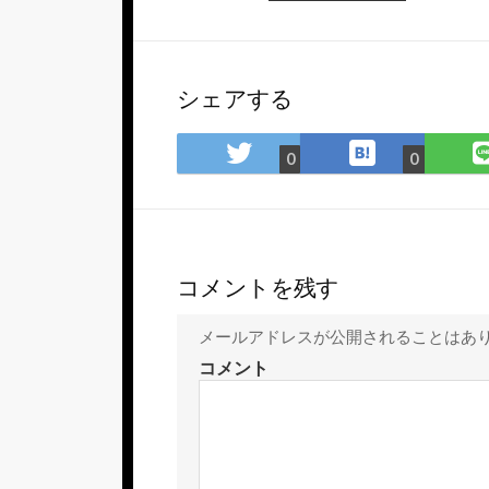
シェアする
は
Twitter
0
0
て
で
な
シ
ブ
ェ
ッ
ア
ク
コメントを残す
マ
ー
メールアドレスが公開されることはあ
ク
コメント
に
保
存