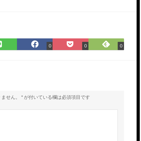
Feedly
LINE
Facebook
Pocket
0
0
0
で
で
で
に
購
シ
シ
保
読
ェ
ェ
存
ア
ア
りません。
*
が付いている欄は必須項目です