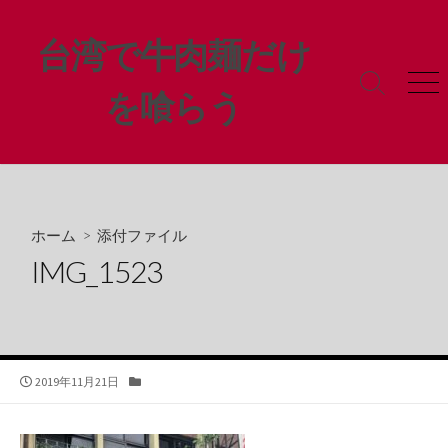
コ
ン
台湾で牛肉麺だけ
テ
ン
検
メ
を喰らう
ツ
索
ニ
ト
ュ
へ
グ
ー
ス
ル
キ
ッ
プ
ホーム
> 添付ファイル
IMG_1523
公
カ
2019年11月21日
開
テ
日
ゴ
リ