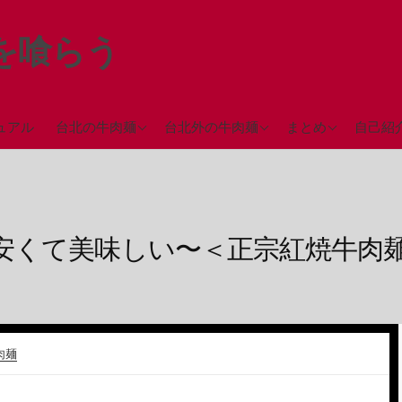
を喰らう
台北駅近辺の牛肉麺
台中の牛肉麺
ミシュランガイド
ュアル
台北の牛肉麺
台北外の牛肉麺
まとめ
自己紹
（2018年）
西門町近辺の牛肉麺
彰化の牛肉麺
永春駅近辺の牛肉麺
高雄の牛肉麺
台北市街地の牛肉麺
安くて美味しい〜＜正宗紅焼牛肉
台北郊外の牛肉麺
肉麺