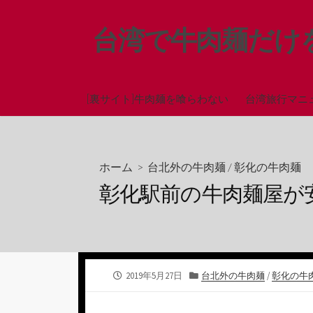
コ
ン
台湾で牛肉麺だけ
テ
ン
ツ
へ
[裏サイト]牛肉麺を喰らわない
台湾旅行マニ
ス
キ
ッ
ホーム
>
台北外の牛肉麺
/
彰化の牛肉麺
プ
彰化駅前の牛肉麺屋が
公
カ
2019年5月27日
台北外の牛肉麺
/
彰化の牛
開
テ
日
ゴ