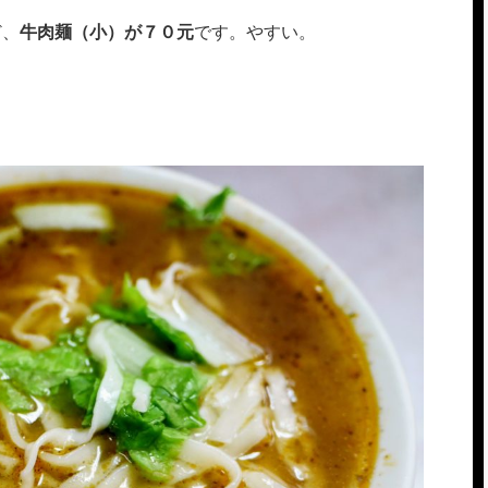
ど、
牛肉麺（小）が７０元
です。やすい。
。