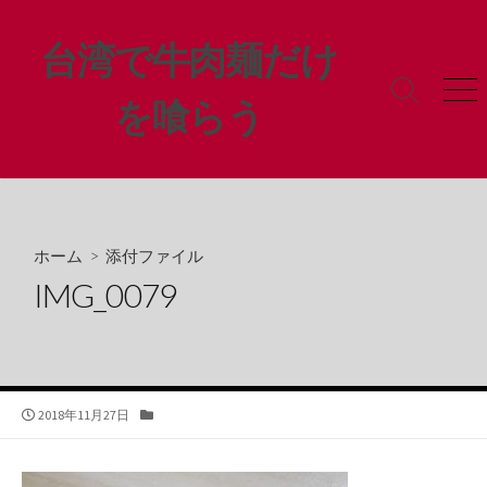
コ
ン
台湾で牛肉麺だけ
テ
ン
検
メ
を喰らう
ツ
索
ニ
ト
ュ
へ
グ
ー
ス
ル
キ
ッ
プ
ホーム
> 添付ファイル
IMG_0079
公
カ
2018年11月27日
開
テ
日
ゴ
リ