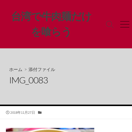
コ
ン
台湾で牛肉麺だけ
テ
ン
検
メ
を喰らう
ツ
索
ニ
ト
ュ
へ
グ
ー
ス
ル
キ
ッ
プ
ホーム
> 添付ファイル
IMG_0083
公
カ
2018年11月27日
開
テ
日
ゴ
リ