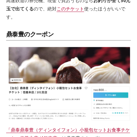
高速鉄道の券売機、現金で買おうものなら
お釣りが全て50元
玉で出てくる
ので、絶対
このチケット
使ったほうがいいで
す。
鼎泰豊のクーポン
「鼎泰鼎泰豊（ディンタイフォン）小籠包セットお食事チケ