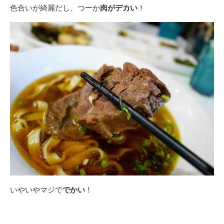
色合いが綺麗だし、つーか
肉がデカい
！
いやいやマジで
でかい
！