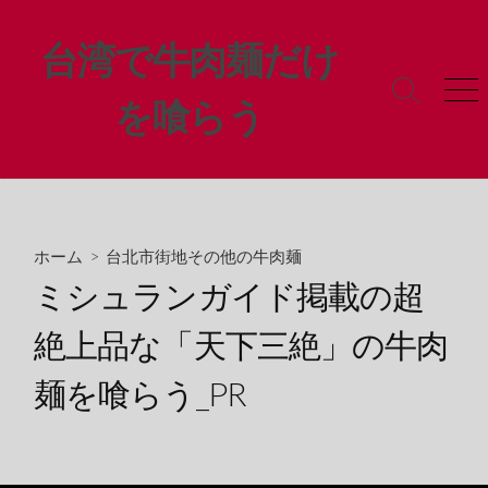
コ
ン
台湾で牛肉麺だけ
テ
ン
検
メ
を喰らう
ツ
索
ニ
ト
ュ
へ
グ
ー
ス
ル
キ
ッ
プ
ホーム
>
台北市街地その他の牛肉麺
ミシュランガイド掲載の超
絶上品な「天下三絶」の牛肉
麺を喰らう_PR