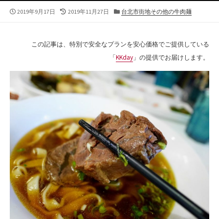
公
最
カ
2019年9月17日
2019年11月27日
台北市街地その他の牛肉麺
開
終
テ
日
更
ゴ
新
リ
この記事は、特別で安全なプランを安心価格でご提供している
日
ー
「
KKday
」の提供でお届けします。