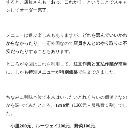
すると、店員さんも
「おっ、これか！」
ということでスキャ
ンして
オーダー完了
。
メニューは選ぶ楽しみもありますが、
どれを選んでいいかわ
からなかったり
、一応外国なので
店員さんとのやり取りに不
安だったり
することもあります。
ところが今回はこれを利用して、
注文作業と支払作業が簡単
に、しかも
特別メニューが特別価格
で注文できました。
ちなみに興味本位で本来はいったいどれくらいの価値？なの
かを調べてみたところ、
1386元
（1260元＋服務費１割）でし
た。
小皿200元、ルーウェイ200元、野菜100元、