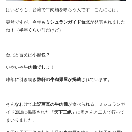
はいどうも、台湾で牛肉麺を喰らう人です、こんにちは。
突然ですが、今年も
ミシュランガイド台北
が発表されました
ね！（半年くらい前だけど）
台北と言えば小籠包？
いやいや
牛肉麺でしょ
！
昨年に引き続き
数軒の牛肉麺屋が掲載
されています。
そんなわけで
上記写真の牛肉麺
が食べられる、ミシュランガ
イド2019に掲載された
「天下三絶」
に奥さんと二人で行って
まいりました。