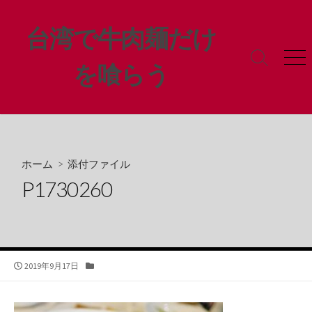
コ
ン
台湾で牛肉麺だけ
テ
ン
検
メ
を喰らう
ツ
索
ニ
ト
ュ
へ
グ
ー
ス
ル
キ
ッ
プ
ホーム
> 添付ファイル
P1730260
公
カ
2019年9月17日
開
テ
日
ゴ
リ