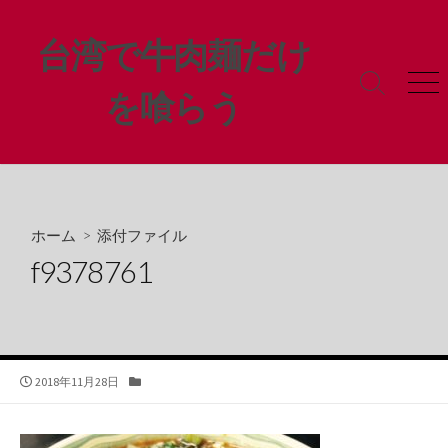
コ
ン
台湾で牛肉麺だけ
テ
ン
検
メ
を喰らう
ツ
索
ニ
ト
ュ
へ
グ
ー
ス
ル
キ
ッ
プ
ホーム
> 添付ファイル
f9378761
公
カ
2018年11月28日
開
テ
日
ゴ
リ