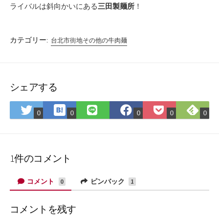
ライバルは斜向かいにある
三田製麺所
！
カテゴリー:
台北市街地その他の牛肉麺
シェアする
は
Fee
Twitter
LINE
Facebook
Pocket
0
0
0
0
0
て
で
で
で
で
に
な
購
シ
シ
シ
保
ブ
読
ェ
ェ
ェ
存
ッ
ア
ア
ア
1件のコメント
ク
マ
コメント
ピンバック
0
1
ー
ク
コメントを残す
に