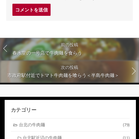
コ
メ
ン
ト
す
る
前の投稿
春水堂の一号店で牛肉麺を食らう
次の投稿
市政府駅付近でトマト牛肉麺を喰らう＜半島牛肉麺＞
カテゴリー
台北の牛肉麺
(79)
台北駅近辺の牛肉麺
(11)