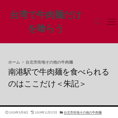
コ
ン
台湾で牛肉麺だけ
テ
ン
検
メ
を喰らう
ツ
索
ニ
ト
ュ
へ
グ
ー
ス
ル
キ
ッ
プ
ホーム
>
台北市街地その他の牛肉麺
南港駅で牛肉麺を食べられる
のはここだけ＜朱記＞
公
最
カ
2019年5月8日
2019年11月27日
台北市街地その他の牛肉麺
開
終
テ