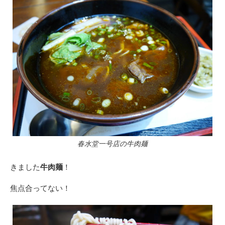
春水堂一号店の牛肉麺
きました
牛肉麺
！
焦点合ってない！