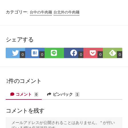
カテゴリー:
台中の牛肉麺
台北外の牛肉麺
シェアする
は
Fee
Twitter
LINE
Facebook
Pocket
0
0
0
0
0
て
で
で
で
で
に
な
購
シ
シ
シ
保
ブ
読
ェ
ェ
ェ
存
ッ
ア
ア
ア
1件のコメント
ク
マ
コメント
ピンバック
0
1
ー
ク
コメントを残す
に
保
メールアドレスが公開されることはありません。
*
が付い
存