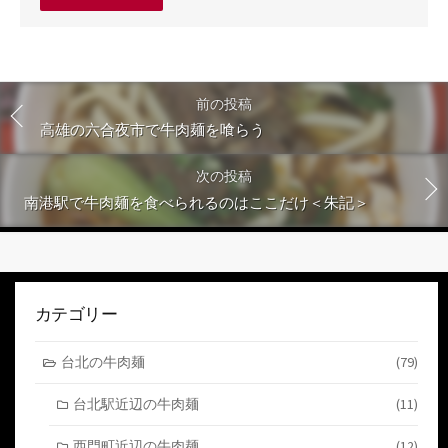
メ
ン
ト
す
る
前の投稿
高雄の六合夜市で牛肉麺を喰らう
次の投稿
南港駅で牛肉麺を食べられるのはここだけ＜朱記＞
カテゴリー
台北の牛肉麺
(79)
台北駅近辺の牛肉麺
(11)
西門町近辺の牛肉麺
(12)