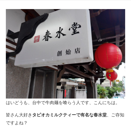
日
ゴ
リ
ー
はいどうも、台中で牛肉麺を喰らう人です、こんにちは。
皆さん大好き
タピオカミルクティーで有名な春水堂
、ご存知
ですよね？