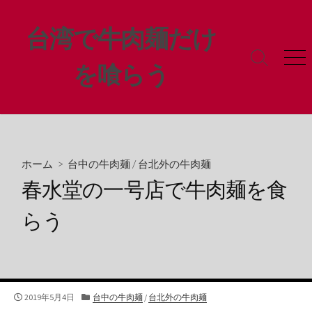
コ
ン
台湾で牛肉麺だけ
テ
ン
検
メ
を喰らう
ツ
索
ニ
ト
ュ
へ
グ
ー
ス
ル
キ
ッ
プ
ホーム
>
台中の牛肉麺
/
台北外の牛肉麺
春水堂の一号店で牛肉麺を食
らう
公
カ
2019年5月4日
台中の牛肉麺
/
台北外の牛肉麺
開
テ