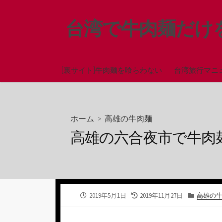
コ
ン
台湾で牛肉麺だけ
テ
ン
ツ
へ
[裏サイト]牛肉麺を喰らわない
台湾旅行マニ
ス
キ
ッ
ホーム
>
高雄の牛肉麺
プ
高雄の六合夜市で牛肉
公
最
カ
2019年5月1日
2019年11月27日
高雄の
開
終
テ
日
更
ゴ