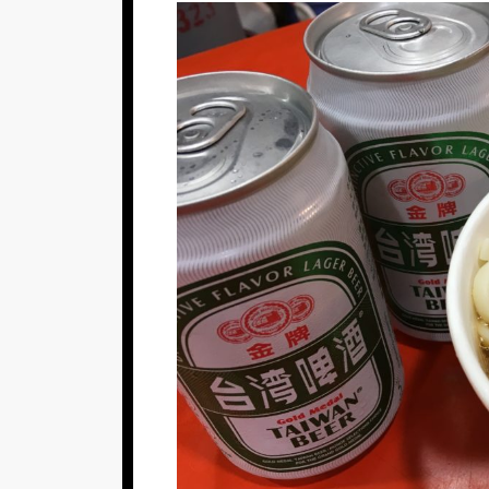
新
リ
日
ー