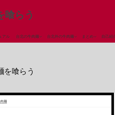
を喰らう
台北駅近辺の牛肉麺
台中の牛肉麺
ミシュランガイド
ュアル
台北の牛肉麺
台北外の牛肉麺
まとめ
自己紹
（2018年）
西門町近辺の牛肉麺
彰化の牛肉麺
永春駅近辺の牛肉麺
高雄の牛肉麺
台北市街地の牛肉麺
麺を喰らう
台北郊外の牛肉麺
牛肉麺