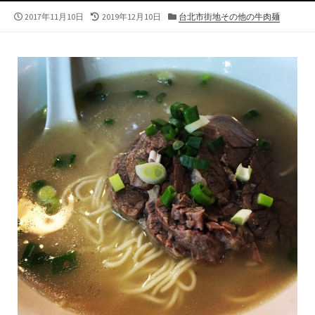
公
最
カ
2017年11月10日
2019年12月10日
台北市街地その他の牛肉麺
開
終
テ
日
更
ゴ
新
リ
日
ー