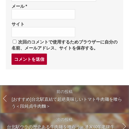
メール
*
サイト
次回のコメントで使用するためブラウザーに自分の
名前、メールアドレス、サイトを保存する。
コ
メ
ン
ト
す
る
前の投稿
[おすすめ]台北駅直結で超絶美味しいトマト牛肉麺を喰ら
う＜段純貞牛肉麵＞
次の投稿
台北駅ウラの歴史ある牛肉麺を喰らう＜潘家60年老牌牛