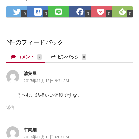
は
Fee
Twitter
LINE
Facebook
Pocket
0
0
0
0
0
て
で
で
で
で
に
な
購
シ
シ
シ
保
ブ
読
ェ
ェ
ェ
存
ッ
ア
ア
ア
2件のフィードバック
ク
マ
コメント
ピンバック
2
0
ー
ク
清実屋
よ
に
2017年11月13日 9:21 AM
り
保
:
存
う〜む、結構いい値段ですな。
返信
牛肉麺
よ
2017年11月13日 6:07 PM
り