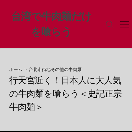
コ
ン
台湾で牛肉麺だけ
テ
ン
検
メ
を喰らう
ツ
索
ニ
ト
ュ
へ
グ
ー
ス
ル
キ
ッ
プ
ホーム
>
台北市街地その他の牛肉麺
行天宮近く！日本人に大人気
の牛肉麺を喰らう＜史記正宗
牛肉麺＞