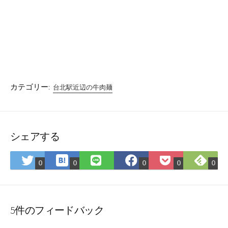
カテゴリー:
台北駅近辺の牛肉麺
シェアする
は
Fee
Twitter
LINE
Facebook
Pocket
0
0
0
0
0
て
で
で
で
で
に
な
購
シ
シ
シ
保
ブ
読
ェ
ェ
ェ
存
ッ
ア
ア
ア
5件のフィードバック
ク