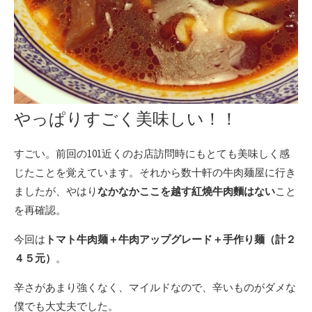
やっぱりすごく美味しい！！
すごい。前回の101近くのお店訪問時にもとても美味しく感
じたことを覚えています。それから数十軒の牛肉麺屋に行き
ましたが、やはり
なかなかここを越す紅燒牛肉麵はない
こと
を再確認。
今回は
トマト牛肉麺＋牛肉アップグレード＋手作り麺（計２
４５元）
。
辛さがあまり強くなく、マイルドなので、辛いものがダメな
僕でも大丈夫でした。