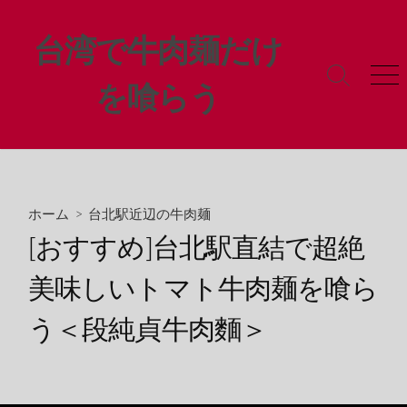
コ
ン
台湾で牛肉麺だけ
テ
ン
検
メ
を喰らう
ツ
索
ニ
ト
ュ
へ
グ
ー
ス
ル
キ
ッ
プ
ホーム
>
台北駅近辺の牛肉麺
[おすすめ]台北駅直結で超絶
美味しいトマト牛肉麺を喰ら
う＜段純貞牛肉麵＞