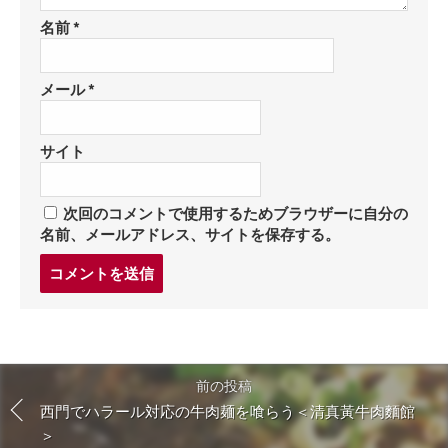
名前
*
メール
*
サイト
次回のコメントで使用するためブラウザーに自分の
名前、メールアドレス、サイトを保存する。
コ
メ
ン
ト
す
る
前の投稿
西門でハラール対応の牛肉麺を喰らう＜清真黃牛肉麵館
＞