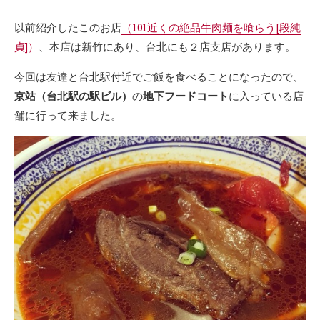
以前紹介したこのお店
（101近くの絶品牛肉麺を喰らう[段純
貞]）
、本店は新竹にあり、台北にも２店支店があります。
今回は友達と台北駅付近でご飯を食べることになったので、
京站（台北駅の駅ビル）
の
地下フードコート
に入っている店
舗に行って来ました。