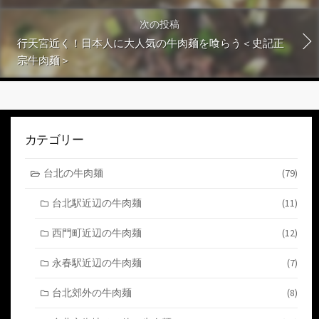
次の投稿
行天宮近く！日本人に大人気の牛肉麺を喰らう＜史記正
宗牛肉麺＞
カテゴリー
台北の牛肉麺
(79)
台北駅近辺の牛肉麺
(11)
西門町近辺の牛肉麺
(12)
永春駅近辺の牛肉麺
(7)
台北郊外の牛肉麺
(8)