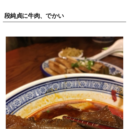
段純貞に牛肉、でかい