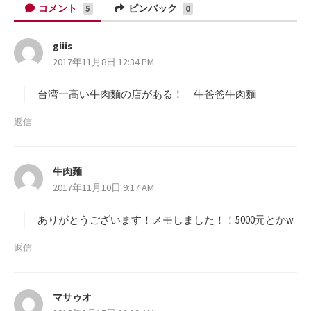
マ
コメント
ピンバック
5
0
ー
ク
giiis
よ
に
2017年11月8日 12:34 PM
り
保
:
存
台湾一高い牛肉麵の店がある！ 牛爸爸牛肉麵
返信
牛肉麺
よ
2017年11月10日 9:17 AM
り
:
ありがとうございます！メモしました！！5000元とかw
返信
マサゥオ
よ