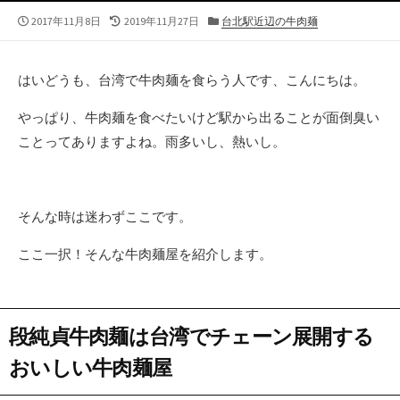
公
最
カ
2017年11月8日
2019年11月27日
台北駅近辺の牛肉麺
開
終
テ
日
更
ゴ
新
リ
はいどうも、台湾で牛肉麺を食らう人です、こんにちは。
日
ー
やっぱり、牛肉麺を食べたいけど駅から出ることが面倒臭い
ことってありますよね。雨多いし、熱いし。
そんな時は迷わずここです。
ここ一択！そんな牛肉麺屋を紹介します。
段純貞牛肉麺は台湾でチェーン展開する
おいしい牛肉麺屋